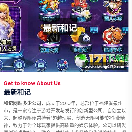
Get to know About Us
最新和记
和记网站多少
公司，成立于2010年，总部位于福建省泉州
市，是一家专注于游戏开发与发行的创新型公司。自创立以
来，超越界限便秉持着“超越现实，创造无限可能”的企业精
神，致力于为全球玩家提供高质量的娱乐体验。公司以研发