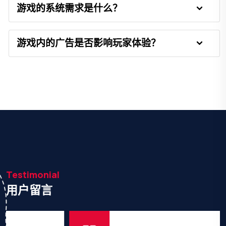
游戏的系统需求是什么？
游戏内的广告是否影响玩家体验？
Testimonial
用户留言