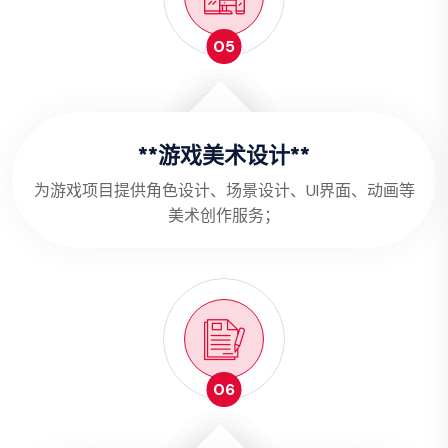
05
**游戏美术设计**
为游戏项目提供角色设计、场景设计、UI界面、动画等
美术创作服务；
06