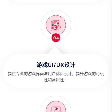
04
游戏UI/UX设计
提供专业的游戏界面与用户体验设计，提升游戏的可玩
性和易用性；