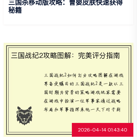
三国杀移动版攻略：曹婴皮肤快速获得
秘籍
2026-04-14 01:43:40