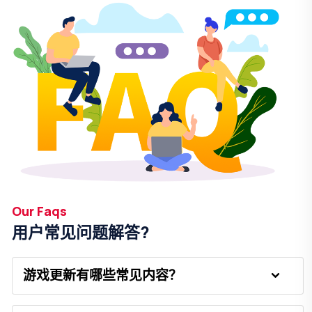
Our Faqs
用户常见问题解答?
游戏更新有哪些常见内容？