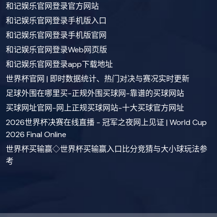
和记娱乐官网登录官方网站
和记娱乐官网登录手机版入口
和记娱乐官网登录手机版官网
和记娱乐官网登录Web网页版
和记娱乐官网登录app下载地址
世界杯官网 | 即时数据统计、热门对决与赛况实时更新
足球外围在哪里买-正规外围买球网-靠谱的买球网站
买球网址官网-网上正规买球网站-十大买球官方网址
2026世界杯决赛在线直播 - 冠军之夜网上见证 | World Cup
2026 Final Online
世界杯买输赢◇世界杯买输赢入口比分竞猜与大小球玩法参
考