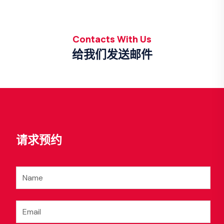
Contacts With Us
给我们发送邮件
请求预约