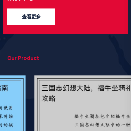
查看更多
Our Product